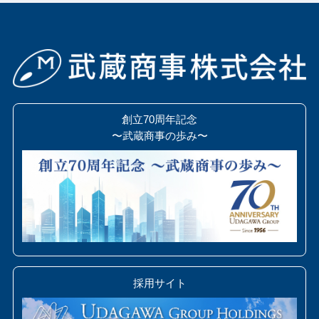
ま
ま
に
し
て
創立70周年記念
く
〜武蔵商事の歩み〜
だ
さ
い
。
採用サイト